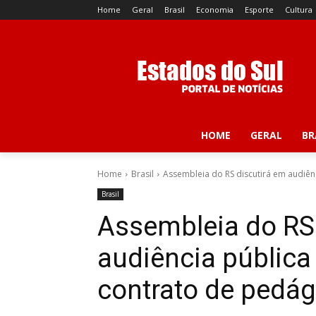
Home
Geral
Brasil
Economia
Esporte
Cultura
HOME
GERAL
BR
Home
Brasil
Assembleia do RS discutirá em audiên
Brasil
Assembleia do RS
audiência pública
contrato de pedág