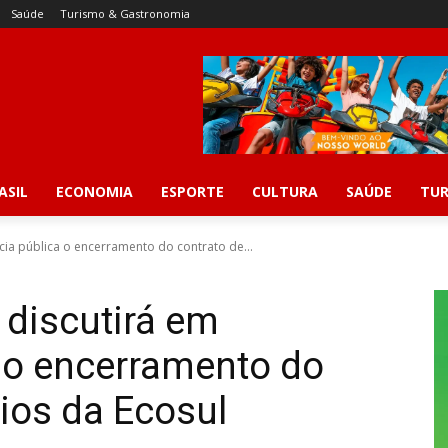
Saúde
Turismo & Gastronomia
ASIL
ECONOMIA
ESPORTE
CULTURA
SAÚDE
TUR
cia pública o encerramento do contrato de...
 discutirá em
 o encerramento do
ios da Ecosul