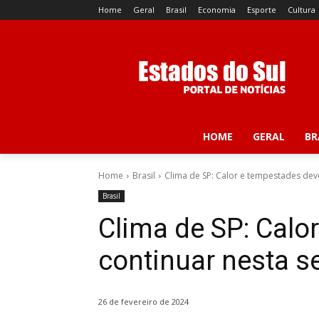
Home
Geral
Brasil
Economia
Esporte
Cultura
HOME
GERAL
BR
Home
Brasil
Clima de SP: Calor e tempestades de
Brasil
Clima de SP: Cal
continuar nesta 
26 de fevereiro de 2024