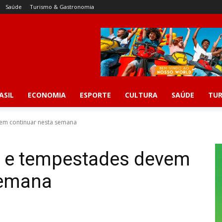
Saúde
Turismo & Gastronomia
ASIL
ECONOMIA
ESPORTE
CULTURA
SAÚDE
TUR
vem continuar nesta semana
or e tempestades devem
semana