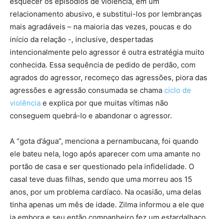
esquecer os episódios de violência, em um
relacionamento abusivo, e substitui-los por lembranças
mais agradáveis – na maioria das vezes, poucas e do
início da relação -, inclusive, despertadas
intencionalmente pelo agressor é outra estratégia muito
conhecida. Essa sequência de pedido de perdão, com
agrados do agressor, recomeço das agressões, piora das
agressões e agressão consumada se chama
ciclo de
violência
e explica por que muitas vítimas não
conseguem quebrá-lo e abandonar o agressor.
A “gota d’água”, menciona a pernambucana, foi quando
ele bateu nela, logo após aparecer com uma amante no
portão de casa e ser questionado pela infidelidade. O
casal teve duas filhas, sendo que uma morreu aos 15
anos, por um problema cardíaco. Na ocasião, uma delas
tinha apenas um mês de idade. Zilma informou a ele que
ia embora e seu então companheiro fez um estardalhaço,