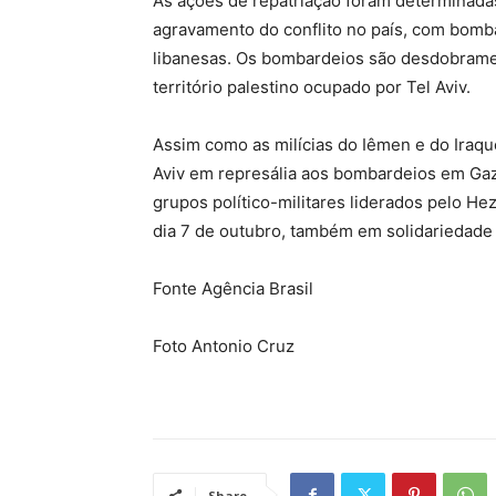
As ações de repatriação foram determinadas
agravamento do conflito no país, com bomb
libanesas. Os bombardeios são desdobrame
território palestino ocupado por Tel Aviv.
Assim como as milícias do Iêmen e do Iraque
Aviv em represália aos bombardeios em Gaza
grupos político-militares liderados pelo He
dia 7 de outubro, também em solidariedade
Fonte Agência Brasil
Foto Antonio Cruz
Share