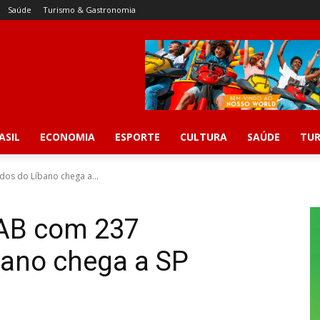
Saúde
Turismo & Gastronomia
ASIL
ECONOMIA
ESPORTE
CULTURA
SAÚDE
TUR
os do Líbano chega a...
FAB com 237
bano chega a SP