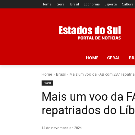
Home
Geral
Brasil
Economia
Esporte
Cultura
HOME
GERAL
BR
Home
Brasil
Mais um voo da FAB com 237 repatriad
Brasil
Mais um voo da 
repatriados do Lí
14 de novembro de 2024