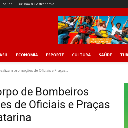
Saúde
Turismo & Gastronomia
ASIL
ECONOMIA
ESPORTE
CULTURA
SAÚDE
TUR
realizam promoções de Oficiais e Praças...
 Corpo de Bombeiros
s de Oficiais e Praças
atarina