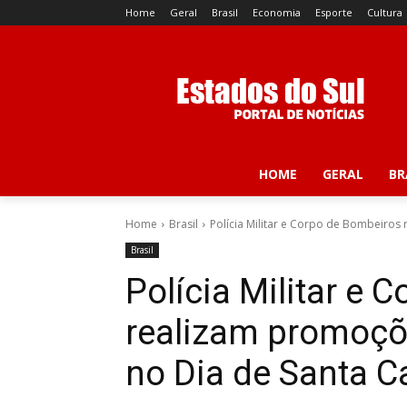
Home
Geral
Brasil
Economia
Esporte
Cultura
HOME
GERAL
BR
Home
Brasil
Polícia Militar e Corpo de Bombeiros 
Brasil
Polícia Militar e
realizam promoçõe
no Dia de Santa C