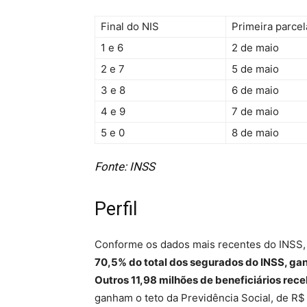
Final do NIS
Primeira parcel
1 e 6
2 de maio
2 e 7
5 de maio
3 e 8
6 de maio
4 e 9
7 de maio
5 e 0
8 de maio
Fonte: INSS
Perfil
Conforme os dados mais recentes do INSS, 
70,5% do total dos segurados do INSS, gan
Outros 11,98 milhões de beneficiários rec
ganham o teto da Previdência Social, de R$ 