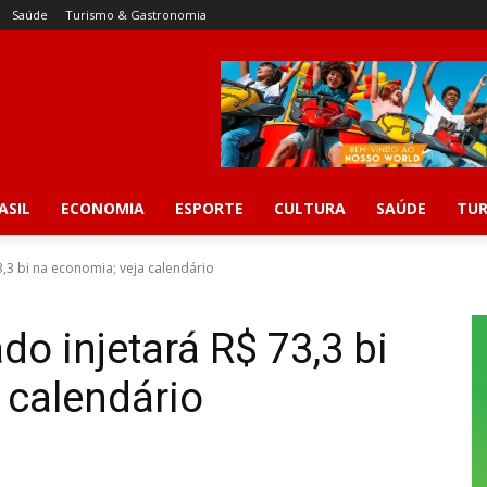
Saúde
Turismo & Gastronomia
ASIL
ECONOMIA
ESPORTE
CULTURA
SAÚDE
TUR
3,3 bi na economia; veja calendário
do injetará R$ 73,3 bi
 calendário