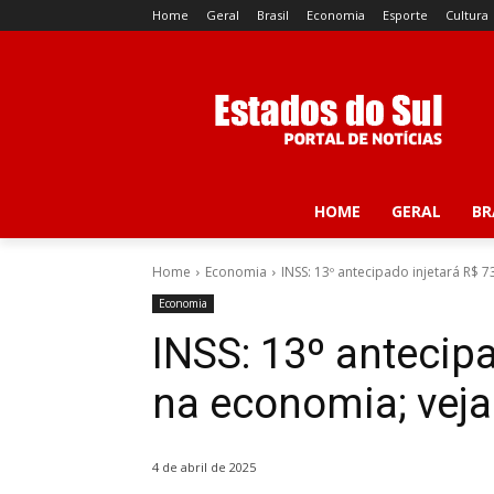
Home
Geral
Brasil
Economia
Esporte
Cultura
HOME
GERAL
BR
Home
Economia
INSS: 13º antecipado injetará R$ 7
Economia
INSS: 13º antecipa
na economia; veja
4 de abril de 2025