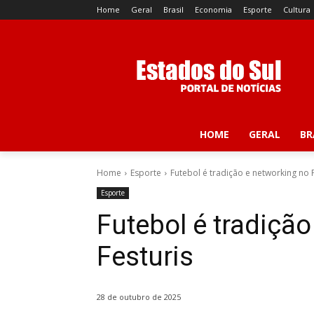
Home
Geral
Brasil
Economia
Esporte
Cultura
HOME
GERAL
BR
Home
Esporte
Futebol é tradição e networking no 
Esporte
Futebol é tradiçã
Festuris
28 de outubro de 2025