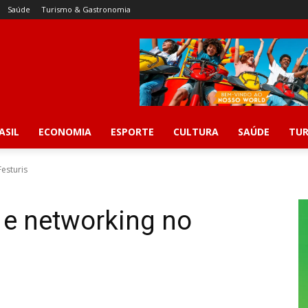
Saúde
Turismo & Gastronomia
ASIL
ECONOMIA
ESPORTE
CULTURA
SAÚDE
TUR
Festuris
o e networking no