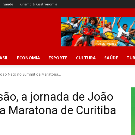
Saúde
Turismo & Gastronomia
ASIL
ECONOMIA
ESPORTE
CULTURA
SAÚDE
TUR
 João Neto no Summit da Maratona...
são, a jornada de João
a Maratona de Curitiba