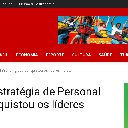
Saúde
Turismo & Gastronomia
ASIL
ECONOMIA
ESPORTE
CULTURA
SAÚDE
TUR
l Branding que conquistou os líderes mais...
stratégia de Personal
uistou os líderes