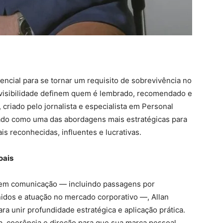
encial para se tornar um requisito de sobrevivência no
visibilidade definem quem é lembrado, recomendado e
riado pelo jornalista e especialista em Personal
ado como uma das abordagens mais estratégicas para
s reconhecidas, influentes e lucrativas.
oais
 em comunicação — incluindo passagens por
idos e atuação no mercado corporativo —, Allan
a unir profundidade estratégica e aplicação prática.
, coerência e direção para que sua marca pessoal