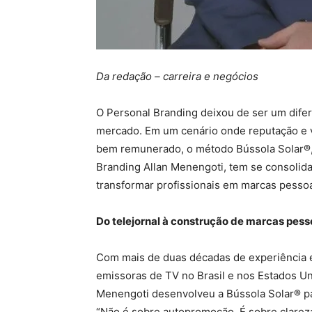
Da redação – carreira e negócios
O Personal Branding deixou de ser um difer
mercado. Em um cenário onde reputação e 
bem remunerado, o método Bússola Solar®, c
Branding Allan Menengoti, tem se consolid
transformar profissionais em marcas pessoai
Do telejornal à construção de marcas pess
Com mais de duas décadas de experiência
emissoras de TV no Brasil e nos Estados Un
Menengoti desenvolveu a Bússola Solar® par
“Não é sobre autopromoção. É sobre clareza