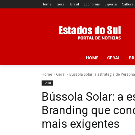
Home
Geral
Brasil
Economia
Esporte
Cultura
HOME
GERAL
BR
Home
Geral
Bússola Solar: a estratégia de Persona
Geral
Bússola Solar: a e
Branding que conq
mais exigentes