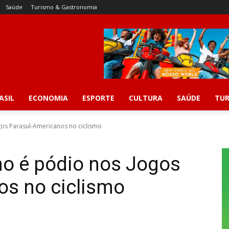
Saúde
Turismo & Gastronomia
ASIL
ECONOMIA
ESPORTE
CULTURA
SAÚDE
TUR
gos Parasul-Americanos no ciclismo
smo é pódio nos Jogos
os no ciclismo