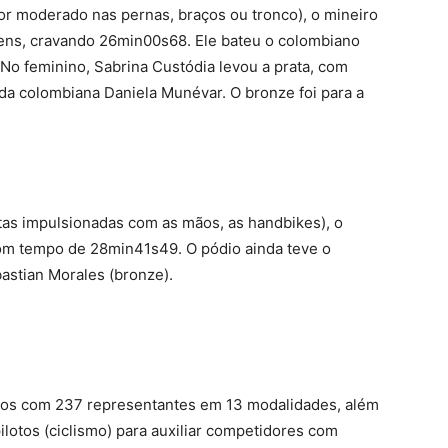
r moderado nas pernas, braços ou tronco), o mineiro
ens, cravando 26min00s68. Ele bateu o colombiano
No feminino, Sabrina Custódia levou a prata, com
 da colombiana Daniela Munévar. O bronze foi para a
letas impulsionadas com as mãos, as handbikes), o
om tempo de 28min41s49. O pódio ainda teve o
bastian Morales (bronze).
anos com 237 representantes em 13 modalidades, além
pilotos (ciclismo) para auxiliar competidores com