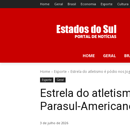
Home
Geral
Brasil
Economia
Esporte
Cultura
HOME
GERAL
BR
Home
Esporte
Estrela do atletismo é pódio nos Jo
Esporte
Geral
Estrela do atleti
Parasul-American
3 de julho de 2026