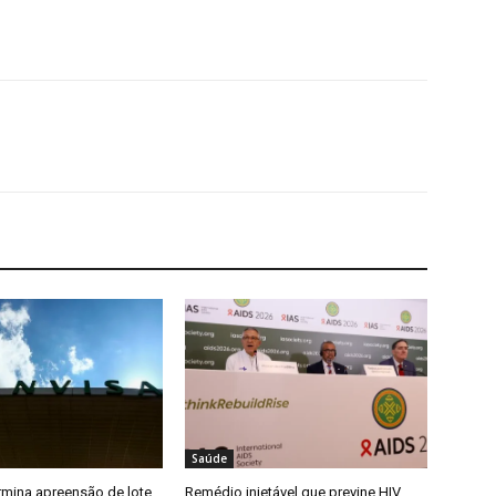
Saúde
rmina apreensão de lote
Remédio injetável que previne HIV