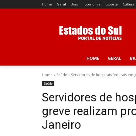
Home
Geral
Brasil
Economia
Esporte
Cultura
HOME
GERAL
BR
Home
Saúde
Servidores de hospitais federais em g
Saúde
Servidores de hos
greve realizam pr
Janeiro