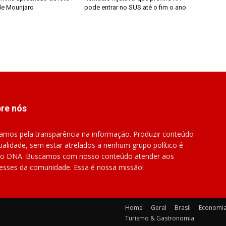
 de Mounjaro
pode entrar no SUS até o fim o ano
re nós
amos pela transparência na informação. Produzir conteúdo
ualidade, sem estar atrelados a nenhum grupo político é
o DNA. Buscamos com nosso conteúdo atender aos
resses da comunidade. Essa é nossa missão!
Home
Geral
Brasil
Economi
Turismo & Gastronomia