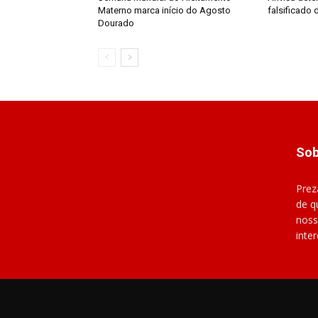
Materno marca início do Agosto
falsificado
Dourado
Sob
Prez
de q
noss
inte