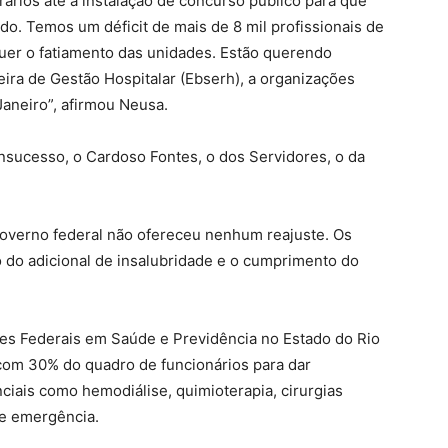
ários até a instalação de concurso público para que
do. Temos um déficit de mais de 8 mil profissionais de
uer o fatiamento das unidades. Estão querendo
eira de Gestão Hospitalar (Ebserh), a organizações
Janeiro”, afirmou Neusa.
nsucesso, o Cardoso Fontes, o dos Servidores, o da
overno federal não ofereceu nenhum reajuste. Os
do adicional de insalubridade e o cumprimento do
es Federais em Saúde e Previdência no Estado do Rio
 com 30% do quadro de funcionários para dar
iais como hemodiálise, quimioterapia, cirurgias
de emergência.