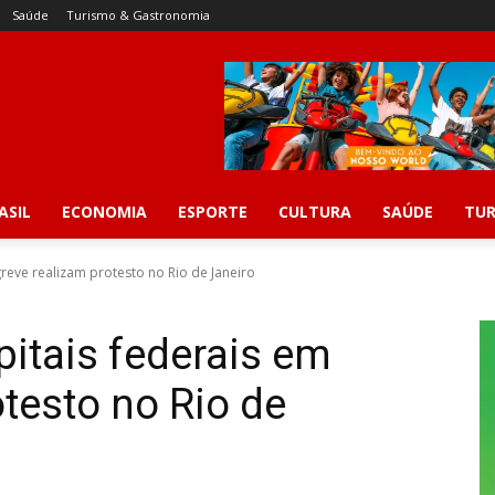
Saúde
Turismo & Gastronomia
ASIL
ECONOMIA
ESPORTE
CULTURA
SAÚDE
TUR
reve realizam protesto no Rio de Janeiro
pitais federais em
otesto no Rio de